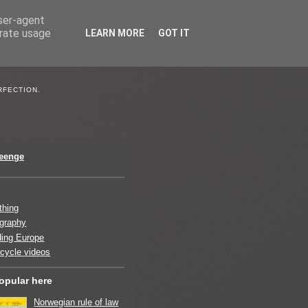
user-agent
erate usage
LEARN MORE
GOT IT
RFECTION.
jeenge
thing
graphy
ing Europe
cycle videos
opular here
Norwegian rule of law