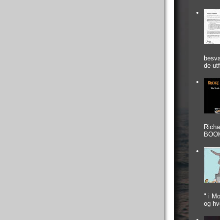
besva
de utf
Rich
BOOK
" i M
og hvo