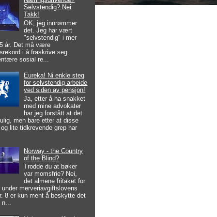
Selvstendig? Nei
Takk!
OK, jeg innrømmer
det. Jeg har vært
"selvstendig" i mer
5 år. Det må være
srekord i å fraskrive seg
ntære sosial re...
Eureka! Ni enkle steg
for selvstendig arbeide
ved siden av pensjon!
Ja, etter å ha snakket
med mine advokater
har jeg forstått at det
lig, men bare etter at disse
 og lite tidkrevende grep har
.
Norway - the Country
of the Blind?
Trodde du at bøker
var momsfrie? Nei,
det almene fritaket for
 under merveriavgiftslovens
r. 8 er kun ment å beskytte det
 n...