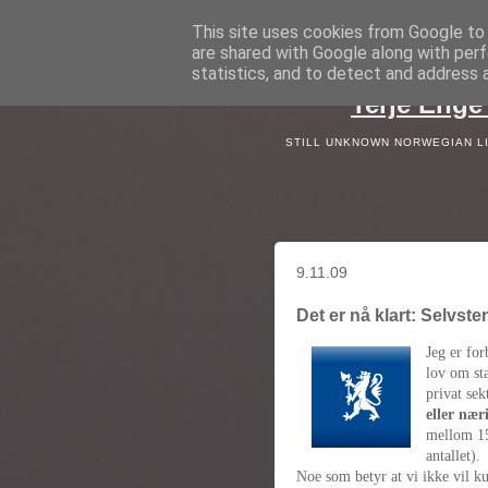
This site uses cookies from Google to d
are shared with Google along with perf
statistics, and to detect and address 
Terje Enge 
STILL UNKNOWN NORWEGIAN LIV
9.11.09
Det er nå klart: Selvst
Jeg er for
lov om sta
privat sek
eller nær
mellom 15
antallet).
Noe som betyr at vi ikke vil k