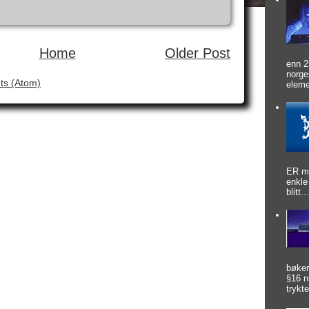
Home
Older Post
enn 2
norge
s (Atom)
eleme
ER mu
enkle
blitt..
bøker
§16 n
trykte