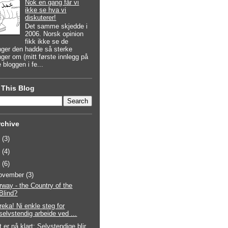
Nok en gang får vi
ikke se hva vi
diskuterer!
Det samme skjedde i
2006. Norsk opinion
fikk ikke se de
nger den hadde så sterke
ger om (mitt første innlegg på
 bloggen i fe...
 This Blog
rchive
2
(3)
0
(4)
9
(6)
ovember
(3)
rway - the Country of the
Blind?
reka! Ni enkle steg for
selvstendig arbeide ved ...
 er nå klart: Selvstendige blir