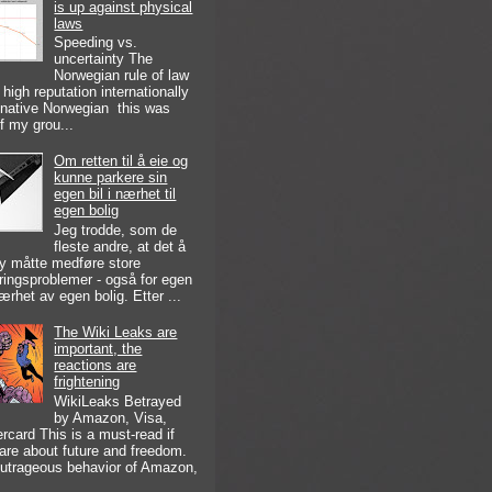
is up against physical
laws
Speeding vs.
uncertainty The
Norwegian rule of law
 high reputation internationally
 native Norwegian this was
of my grou...
Om retten til å eie og
kunne parkere sin
egen bil i nærhet til
egen bolig
Jeg trodde, som de
fleste andre, at det å
by måtte medføre store
ringsproblemer - også for egen
nærhet av egen bolig. Etter ...
The Wiki Leaks are
important, the
reactions are
frightening
WikiLeaks Betrayed
by Amazon, Visa,
rcard This is a must-read if
are about future and freedom.
utrageous behavior of Amazon,