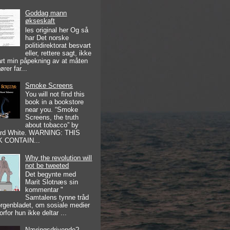
Goddag mann
økseskaft
les original her Og så
har Det norske
politidirektorat besvart
eller, rettere sagt, ikke
rt min påpekning av at måten
ører far...
Smoke Screens
You will not find this
book in a bookstore
near you. “Smoke
Screens, the truth
about tobacco” by
ard White. WARNING: THIS
 CONTAIN...
Why the revolution will
not be tweeted
Det begynte med
Marit Slotnæs sin
kommentar "
Samtalens tynne tråd
orgenbladet, om sosiale medier
rfor hun ikke deltar ...
Næringsdrivende?