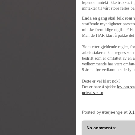
løpende inntekt ikke trekkes i 
inntekter til vårt store felles be
Enda en gang skal folk som ve
straffende myndigheter prestere
minske fremtidige utgifter? Fler
Men de HAR klart å pakke det i
'Som etter gjeldende regler, foru
arbeidstakeren kan regnes som y
bedrift som er omfattet av en av
vedkommende har vært omfattet 
9 årene før vedkommende fylte 
Dette er vel klart nok?
Det er bare å sjekke
lov om stat
privat sektor
...
Posted by
#terjeenge
at
9.1
No comments: