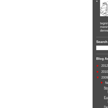
tegni
menin
denne
Search
Blog A
►
201
►
201
▼
200
▼
N
No
Eu
Det