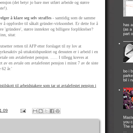
pensjon (det betyr jo bare mer utført arbeide og større
ste!).
lger å klare seg selv straffes
- samtidig som de samme
r å oppfordre til såkalt gründer-virksomhet. Er dette for å
has a
e 'gründere', større inntekter og billigere forpliktelser?
(as a
part 
nn, sitat:
tsetter retten til AFP etter forslaget til ny lov at
rkesaktiv på uttakstidspunktet og dessuten er i arbeid i en
tale om avtalefestet pensjon. ...... I tillegg kreves at
av en avtale om avtalefestet pensjon i minst 7 av de siste
62 år.'
bo i 
parke
bil i 
stilskott til arbeidstakere som tar ut avtalefestet pensjon i
1.09
Maste
you c
The o
...