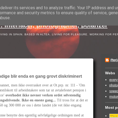
eliver its services and to analyze traffic. Your IP address and 
ormance and security metrics to ensure quality of service, gen
abuse.
: interfacer, photographer, polarizer
ING IN SPAIN. BASED IN ALTEA. LIVING FOR PLEASURE. WORKING FOR PE
#ter
Webs
endige blir enda en gang grovt diskriminert
every
bannet, men ikke overrasket over at Ot.prp. nr. 111 - 'Om
photo
tstilskott til arbeidstakere som tar ut avtalefestet pensjon i
speed
tor'
overhodet ikke nevner verken ordet selvstendig
motor
ingsdrivende. Ikke en eneste gang...
Til tross for at det er
0 og 300 000 av oss i dette landet (de vet ikke engang
Most p
unne benytte den egentlig selvfølgelige ordningen med at